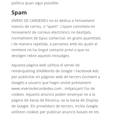
política quan sigui possible.
Spam
VIVERS DE CARDEDEU no es dedica a l’enviament
massiu de correu, o “spam”. L’spam consisteix en
l’enviament de correus electrònics no desitjats,
normalment de tipus comercial, en grans quantitats
i de manera repetida, a persones amb les quals el
remitent no ha tingut contacte previ o que no
desitgen rebre aquests missatges.
Aquesta pàgina web utilitza el servei de
remàrqueting d’AdWords de Google i Facebook Ads
per publicitar en pàgines web de tercers (incloent a
Google) a usuaris que hagin visitat prèviament
www.viverosdecardedeu.com , mitjançant l’ús de
cookies. Aquests anuncis poden ensenyar-se a la
pàgina de Xarxa de Recerca, oa la Xarxa de Display
de Google. Els proveïdors de tercers, inclòs Google,
utilitzen cookies per publicar anuncis basats en les