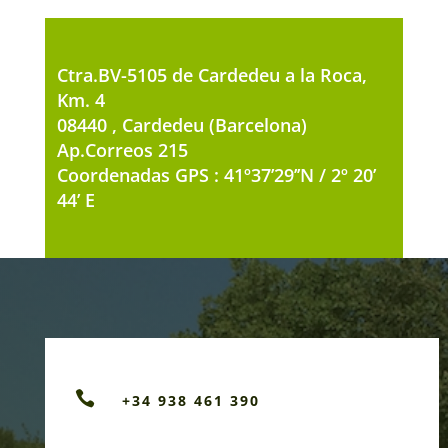
Ctra.BV-5105 de Cardedeu a la Roca,
Km. 4
08440 , Cardedeu (Barcelona)
Ap.Correos 215
Coordenadas GPS : 41º37’29’’N / 2º 20’
44’ E

+34 938 461 390