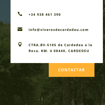

+34 938 461 390

info@viverosdecardedeu.com

CTRA.BV-5105 de Cardedeu a la
Roca, KM. 4 08440, CARDEDEU
CONTACTAR