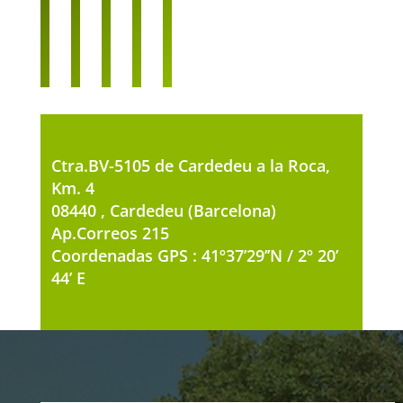
Ctra.BV-5105 de Cardedeu a la Roca,
Km. 4
08440 , Cardedeu (Barcelona)
Ap.Correos 215
Coordenadas GPS : 41º37’29’’N / 2º 20’
44’ E