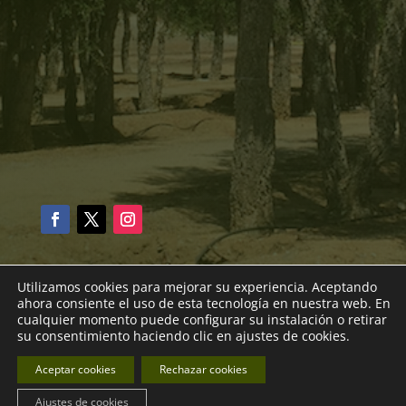
Utilizamos cookies para mejorar su experiencia. Aceptando
ahora consiente el uso de esta tecnología en nuestra web. En
cualquier momento puede configurar su instalación o retirar
su consentimiento haciendo clic en ajustes de cookies.
© 2024 VIVERS DE CARDEDEU |
Aviso Legal
|
Política
Aceptar cookies
Rechazar cookies
de Privacidad
|
Política de Cookies
|
Desarrollo Web
ETL Digital
Ajustes de cookies